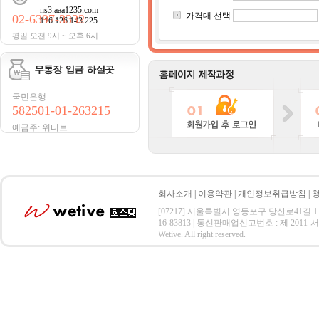
ns3.aaa1235.com
가격대 선택
02-6397-3332
116.126.143.225
평일 오전 9시 ~ 오후 6시
국민은행
582501-01-263215
예금주: 위티브
회사소개
|
이용약관
|
개인정보취급방침
|
[07217] 서울특별시 영등포구 당산로41길 11 SK V1
16-83813 | 통신판매업신고번호 : 제 2011-서울
Wetive. All right reserved.