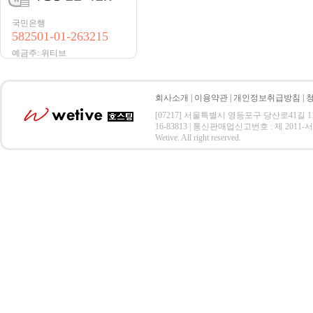
국민은행
582501-01-263215
예금주: 위티브
회사소개
|
이용약관
|
개인정보취급방침
|
[07217] 서울특별시 영등포구 당산로41길 11 SK V1
16-83813 | 통신판매업신고번호 : 제 2011-서울
Wetive. All right reserved.